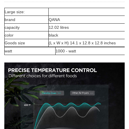
Large size:
brand
QANA
capacity
12.02 litres
color
black
Goods size
(L x W x H) 14.1 x 12.8 x 12.8 inches
watt
1000 - watt