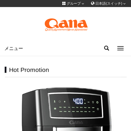
グループ
日本語(スイッチ)
言語を切り替える
グループサイト
简体中文
English
Français
Deutsch
русский
한국어
Portuguese
日本語
ภาษาไทย
メニュー
Toggl
navig
Türkiye
Español
Tiếng Việt
فارسی
عربى
Hot Promotion