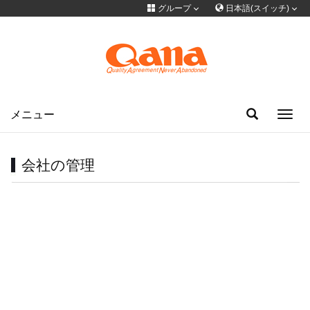
グループ
日本語(スイッチ)
言語を切り替える
グループサイト
简体中文
English
Français
Deutsch
русский
한국어
Portuguese
日本語
ภาษาไทย
メニュー
Toggl
navig
Türkiye
Español
Tiếng Việt
فارسی
عربى
会社の管理