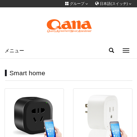
グループ
日本語(スイッチ)
言語を切り替える
グループサイト
简体中文
English
Français
Deutsch
русский
한국어
Portuguese
日本語
ภาษาไทย
メニュー
Toggl
navig
Türkiye
Español
Tiếng Việt
فارسی
عربى
Smart home