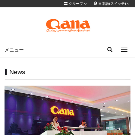
グループ
日本語(スイッチ)
言語を切り替える
グループサイト
简体中文
English
Français
Deutsch
русский
한국어
Portuguese
日本語
ภาษาไทย
メニュー
Toggl
navig
Türkiye
Español
Tiếng Việt
فارسی
عربى
News