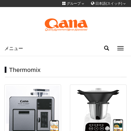
グループ
日本語(スイッチ)
言語を切り替える
グループサイト
简体中文
English
Français
Deutsch
русский
한국어
Portuguese
日本語
ภาษาไทย
メニュー
Toggl
navig
Türkiye
Español
Tiếng Việt
فارسی
عربى
Thermomix