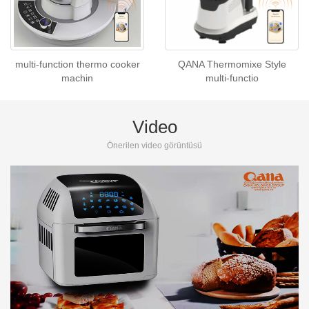
multi-function thermo cooker
QANA Thermomixe Style
machin
multi-functio
Video
Önerilen video görüntüsü