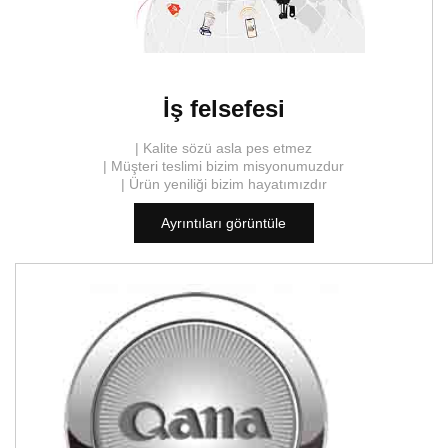
İş felsefesi
| Kalite sözü asla pes etmez
| Müşteri teslimi bizim misyonumuzdur
| Ürün yeniliği bizim hayatımızdır
Ayrıntıları görüntüle