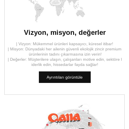
Vizyon, misyon, değerler
| Vizyon: Mükemmel ürünleri kapsayıcı, küresel itibar!
| Misyon: Dünyadaki her ailenin güvenli ekolojik zincir premium
ürünlerinin tadını çıkarmasına izin verin!
| Değerler: Müşterilere ulaşın, çalışanları motive edin, sektöre l
iderlik edin, hissedarlar fayda sağlar!
Ayrıntıları görüntüle