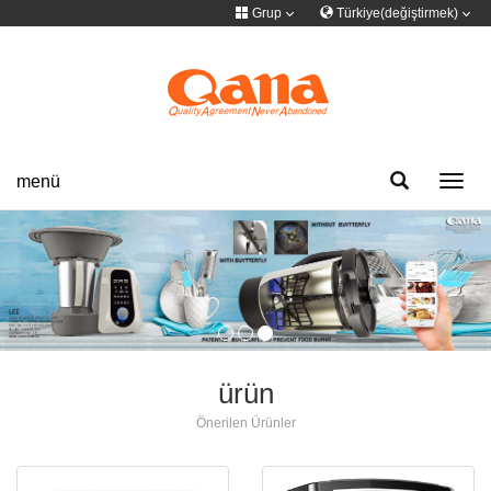
Grup
Türkiye(değiştirmek)
Dili değiştir
Grup sitesi
简体中文
English
Français
Deutsch
русский
한국어
Portuguese
日本語
ภาษาไทย
menü
Toggl
navig
Türkiye
Español
Tiếng Việt
فارسی
عربى
ürün
Önerilen Ürünler