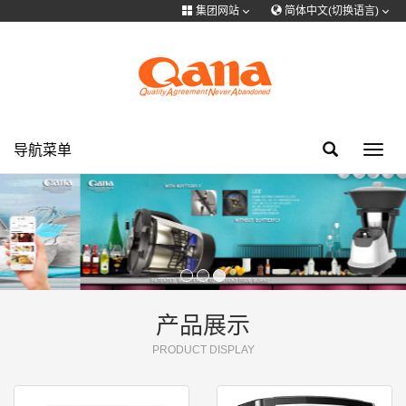
集团网站
简体中文(切换语言)
选择语言
集团网站
Cooker Tableware Kitchen knife
简体中文
English
Français
Deutsch
Cooker Cutlery\Flatware Kitchen knife Cookware
русский
한국어
Portuguese
日本語
ภาษาไทย
导航菜单
Toggl
navig
QANA HOUSWARE
Türkiye
Español
Tiếng Việt
فارسی
عربى
医用\健康
个人护理
产品展示
PRODUCT DISPLAY