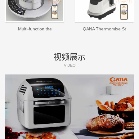
Multi-function the
QANA Thermomixe St
视频展示
VIDEO